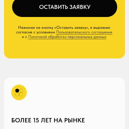
БОЛЕЕ 15 ЛЕТ НА РЫНКЕ
Мы посещаем карьеры, наблюдаем
за условиями работы шин и техники,
даём ценные рекомендации по выбору
шин для конкретных условий
эксплуатации.
СОБСТВЕННЫЙ СКЛАД
Наличие собственного склада шин
в Екатеринбурге обеспечивает быструю
доставку и широкий выбор шин, дисков
и камер различных марок, моделей
и размеров.