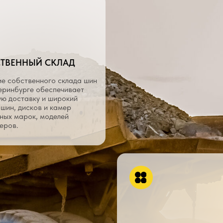
ДОСТАВКА ПО РОССИИ
Благодаря сотрудничеству
с транспортными компаниями,
доставка продукции
осуществляется в любой регион
России.
INFO КЛИЕНТАМ