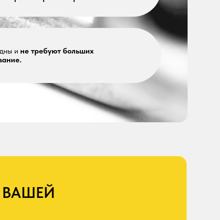
Й
АЯВКУ
ставить заявку», я выражаю