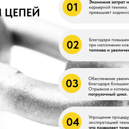
Благодаря повышению тяговых уси
02
при наполнении ковша, что
привод
топлива и увеличению производи
Обеспечение увеличения производи
03
благодаря большему тяговому усил
Отрывное и копающее усилие
знач
погрузочный цикл.
Упрощение процедуры планировани
04
эксплуатацией техники.
Износ цеп
что позволяет точно спрогнозиро
05
Цепи ремонтопригодны и
не треб
затрат на обслуживание.