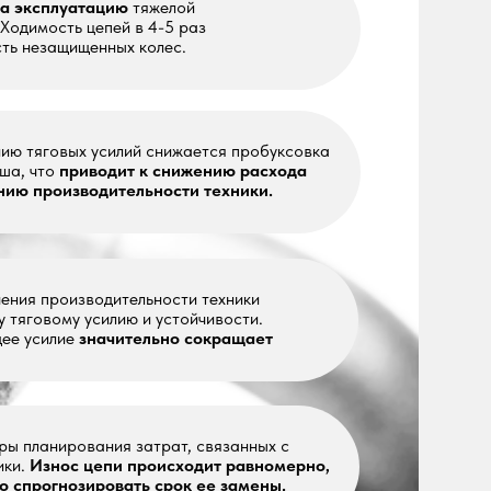
лий снижается пробуксовка
ит к снижению расхода
тельности техники.
тельности техники
ию и устойчивости.
ительно сокращает
я затрат, связанных с
и происходит равномерно,
вать срок ее замены.
уют больших