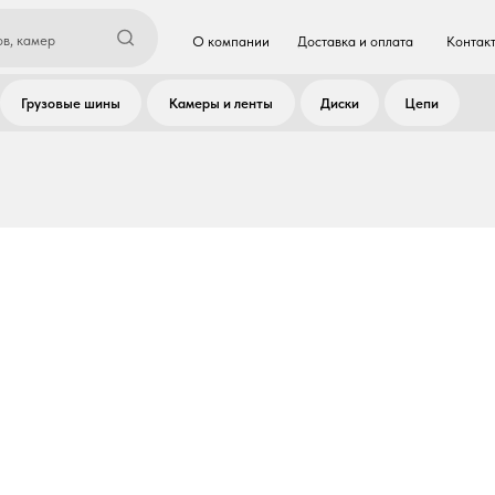
О компании
Доставка и оплата
Контакты
Екатери
вые шины
Камеры и ленты
Диски
Цепи
Расточн
пн-пт с
СКОЛЬЖЕНИЯ
НЫЕ