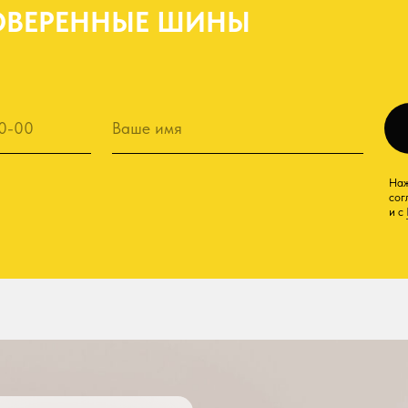
согласие с условиями
и с
Политикой обрабо
НЫЙ СКЛАД
венного склада шин
ге обеспечивает
авку и широкий
сков и камер
ок, моделей