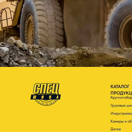
Крупногабаритные ш
Грузовые шины
Индустриальные шин
Камеры и ободные ле
Диски
Цепи
Прочее
© Все права защищены