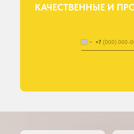
БОЛЕЕ 15 ЛЕТ НА РЫНКЕ
СОБСТВЕН
Мы посещаем карьеры,
Наличие собст
наблюдаем за условиями работы
в Екатеринбур
шин и техники, даём ценные
быструю дост
рекомендации по выбору шин
выбор шин, ди
для конкретных условий
различных мар
эксплуатации.
и размеров.