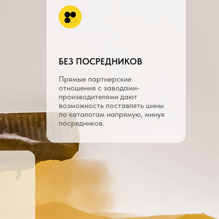
+7 (343) 373-47-73
stire66@yandex.ru